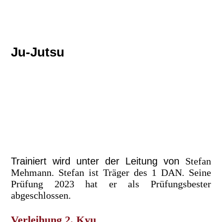
Ju-Jutsu
Ju-Jutsu ist eine moderne
Selbstverteidigungs-Sportart, optimal, leicht
erlernbar und vielseitig anwendbar. Es
werden weniger Kraft und/oder Gewalt
angewendet, sondern gute Technik, die es
ermöglichen, sich erfolgreich verteidigen zu
können.
Trainiert wird unter der Leitung von
Stefan
Mehmann. Stefan ist Träger des 1 DAN. Seine
Prüfung 2023 hat er als Prüfungsbester
abgeschlossen.
Verleihung 2. Kyu